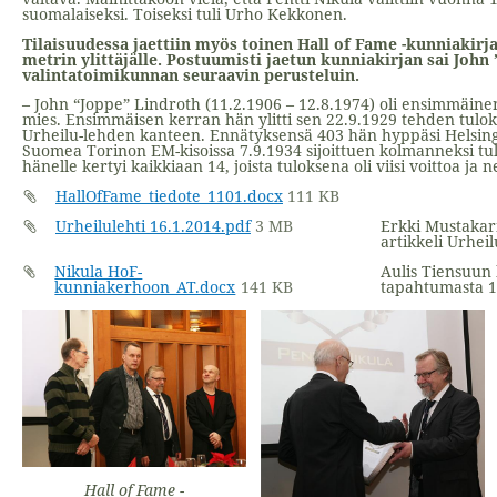
suomalaiseksi. Toiseksi tuli Urho Kekkonen.
Tilaisuudessa jaettiin myös toinen Hall of Fame -kunniakir
metrin ylittäjälle. Postuumisti jaetun kunniakirjan sai John
valintatoimikunnan seuraavin perusteluin.
– John “Joppe” Lindroth (11.2.1906 – 12.8.1974) oli ensimmäin
mies. Ensimmäisen kerran hän ylitti sen 22.9.1929 tehden tuloks
Urheilu-lehden kanteen. Ennätyksensä 403 hän hyppäsi Helsingi
Suomea Torinon EM-kisoissa 7.9.1934 sijoittuen kolmanneksi tul
hänelle kertyi kaikkiaan 14, joista tuloksena oli viisi voittoa ja n
HallOfFame_tiedote_1101.docx
111 KB
Urheilulehti 16.1.2014.pdf
3 MB
Erkki Mustakari
artikkeli Urhei
Nikula HoF-
Aulis Tiensuun k
kunniakerhoon_AT.docx
141 KB
tapahtumasta 1
Hall of Fame -