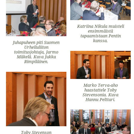
Katriina Nikula muisteli
ensimmäistä
tapaamistaan Pentin
kanssa.
Juhapuheen piti Suomen
Urheiluliiton
toimitusjohtaja, Jarmo
Mäkelä. Kuva Jukka
Rimpiläinen.
Marko Terva-aho
haastattele Toby
Stevensonia. Kuva
Hannu Pelttari.
Toby Stevenson