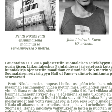
Pentti Nikula ylitti
John Lindroth. Kuva:
ensimmäisenä
HS-arkisto.
maailmassa
seiväshypyssä 5 metriä.
Lauantaina 11.1.2014 paljastettiin suomalaisen seiväshypyn
uusin jäsen. Liikuntakeskus Pajulahdessa järjestetyssä kuts
kunniakirja ojennettiin maailman ensimmäiselle 5 metrin ylit
Suomalaisen seiväshypyn Hall of Fame -valinta-toimikunta pe
seuraavasti.
– Pentti Nikula omaksui nopeasti lasikuituseipään tekniikan, mi
maailman ensimmäinen viiden metrin mies. Pajulahden sisähalli
yhtenä iltana ensin 500, sitten 505 ja lopulta 510. Pari viikkoa
hallimaailmanennätyksen 492 ja edellisenä kesänä ulkoratoje
Maailmanennätystensä lisäksi Nikula saavutti EM-kultaa Belgr
mestaruudet hän voitti vuosina1962 ja 1964 sekä Pohjoismaide
Nikula oli aikansa suuri urheilusankari, joka veti urheilukentti
Suomessa. Hänen innostava vaikutuksensa lasten ja nuorten urh
valtava. Mainittakoon vielä, että Pentti Nikula valittiin vuonna