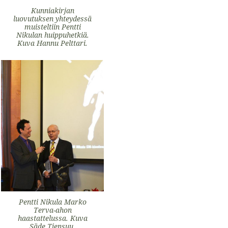
Kunniakirjan
luovutuksen yhteydessä
muisteltiin Pentti
Nikulan huippuhetkiä.
Kuva Hannu Pelttari.
Pentti Nikula Marko
Terva-ahon
haastattelussa. Kuva
Säde Tiensuu.