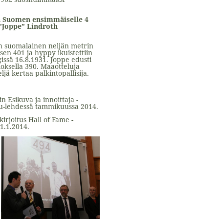
ja Suomen ensimmäiselle 4
 ”Joppe” Lindroth
en suomalainen neljän metrin
en 401 ja hyppy ikuistettiin
ssä 16.8.1931. Joppe edusti
oksella 390. Maaotteluja
eljä kertaa palkintopallisija.
n Esikuva ja innoittaja -
lu-lehdessä tammikuussa 2014.
irjoitus Hall of Fame -
1.1.2014.