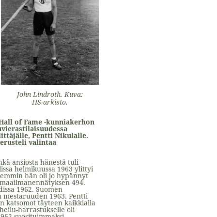
John Lindroth. Kuva:
HS-arkisto.
 Hall of Fame -kunniakerhon
uvierastilaisuudessa
täjälle, Pentti Nikulalle.
rusteli valintaa
nkä ansiosta hänestä tuli
ssa helmikuussa 1963 ylittyi
 aiemmin hän oli jo hypännyt
n maailmanennätyksen 494.
adissa 1962. Suomen
n mestaruuden 1963. Pentti
en katsomot täyteen kaikkialla
eilu-harrastukselle oli
 1962 suosituimmaksi