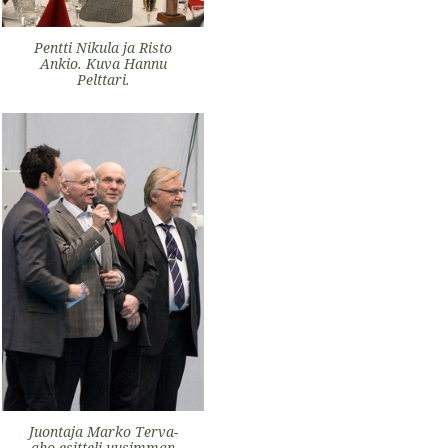
Pentti Nikula ja Risto
Ankio. Kuva Hannu
Pelttari.
Juontaja Marko Terva-
aho esitteli uusimman