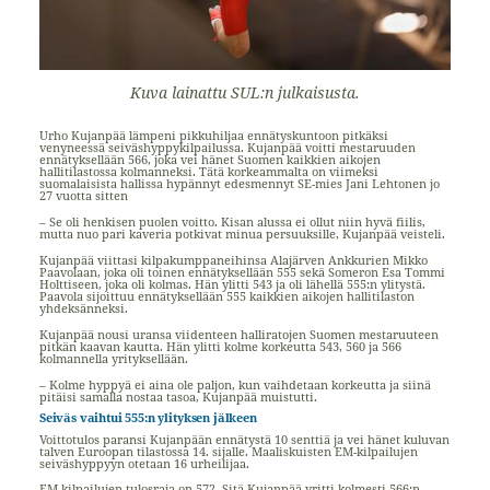
Kuva lainattu SUL:n julkaisusta.
Urho Kujanpää lämpeni pikkuhiljaa ennätyskuntoon pitkäksi
venyneessä seiväshyppykilpailussa. Kujanpää voitti mestaruuden
ennätyksellään 566, joka vei hänet Suomen kaikkien aikojen
hallitilastossa kolmanneksi. Tätä korkeammalta on viimeksi
suomalaisista hallissa hypännyt edesmennyt SE-mies Jani Lehtonen jo
27 vuotta sitten
– Se oli henkisen puolen voitto. Kisan alussa ei ollut niin hyvä fiilis,
mutta nuo pari kaveria potkivat minua persuuksille, Kujanpää veisteli.
Kujanpää viittasi kilpakumppaneihinsa Alajärven Ankkurien Mikko
Paavolaan, joka oli toinen ennätyksellään 555 sekä Someron Esa Tommi
Holttiseen, joka oli kolmas. Hän ylitti 543 ja oli lähellä 555:n ylitystä.
Paavola sijoittuu ennätyksellään 555 kaikkien aikojen hallitilaston
yhdeksänneksi.
Kujanpää nousi uransa viidenteen halliratojen Suomen mestaruuteen
pitkän kaavan kautta. Hän ylitti kolme korkeutta 543, 560 ja 566
kolmannella yrityksellään.
– Kolme hyppyä ei aina ole paljon, kun vaihdetaan korkeutta ja siinä
pitäisi samalla nostaa tasoa, Kujanpää muistutti.
Seiväs vaihtui 555:n ylityksen jälkeen
Voittotulos paransi Kujanpään ennätystä 10 senttiä ja vei hänet kuluvan
talven Euroopan tilastossa 14. sijalle. Maaliskuisten EM-kilpailujen
seiväshyppyyn otetaan 16 urheilijaa.
EM-kilpailujen tulosraja on 572. Sitä Kujanpää yritti kolmesti 566:n