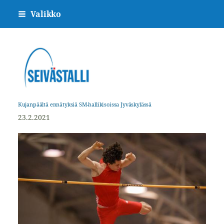
Siirry
Valikko
sivun
sisältöön
Sivuston etusivulle
Kujanpäältä ennätyksiä SM-hallikisoissa Jyväskylässä
23.2.2021